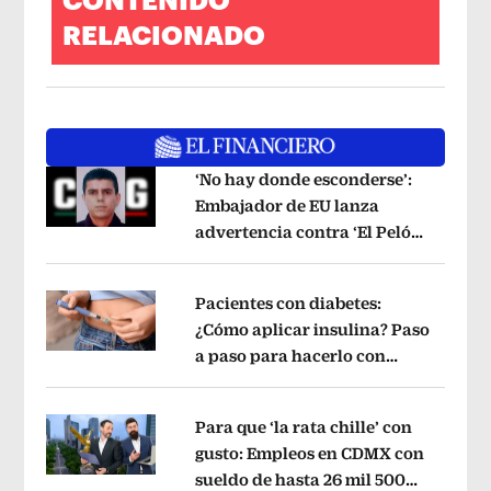
CONTENIDO
RELACIONADO
‘No hay donde esconderse’:
Embajador de EU lanza
advertencia contra ‘El Pelón’,
Opens in new window
hijastro del ‘Mencho’
Opens in new w
Pacientes con diabetes:
¿Cómo aplicar insulina? Paso
a paso para hacerlo con
Opens in new window
jeringa, pluma y bomba
Opens in ne
Para que ‘la rata chille’ con
gusto: Empleos en CDMX con
sueldo de hasta 26 mil 500
Opens in new window