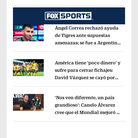
mensuales
Opens in new window
Ángel Correa rechazó ayuda
de Tigres ante supuestas
amenazas; se fue a Argentina
Opens in new window
sin pago de River
Opens in new wind
América tiene ‘poco dinero’ y
sufre para cerrar fichajes:
David Vázquez se cayó por
Opens in new window
tema administrativo
Opens in new w
‘Nos ven diferente, un país
grandioso’: Canelo Álvarez
cree que el Mundial mejoró la
Opens in new window
imagen de México
Opens in new win