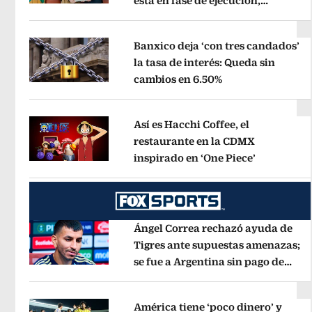
está en fase de ejecución,
Opens in new window
anuncia canciller
Opens in new wi
Banxico deja ‘con tres candados’
la tasa de interés: Queda sin
cambios en 6.50%
Opens in new wi
Opens in new window
Así es Hacchi Coffee, el
restaurante en la CDMX
inspirado en ‘One Piece’
Opens in 
Opens in new window
Ángel Correa rechazó ayuda de
Tigres ante supuestas amenazas;
se fue a Argentina sin pago de
Opens in new window
River
Opens in new window
América tiene ‘poco dinero’ y