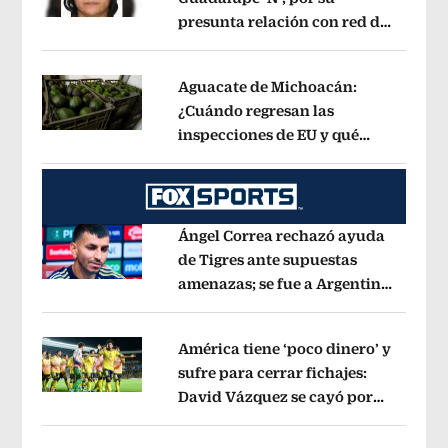
presunta relación con red de
Opens in new window
contrabando de
hidrocarburos
Opens in new window
Aguacate de Michoacán:
¿Cuándo regresan las
inspecciones de EU y qué
Opens in new window
municipios están incluidos?
Opens i
Ángel Correa rechazó ayuda
de Tigres ante supuestas
amenazas; se fue a Argentina
Opens in new window
sin pago de River
Opens in new wind
América tiene ‘poco dinero’ y
sufre para cerrar fichajes:
David Vázquez se cayó por
Opens in new window
tema administrativo
Opens in new w