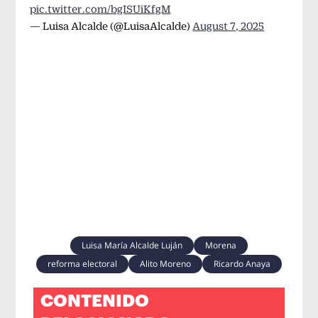
pic.twitter.com/bgISUiKfgM
— Luisa Alcalde (@LuisaAlcalde)
August 7, 2025
Luisa María Alcalde Luján
Morena
reforma electoral
Alito Moreno
Ricardo Anaya
CONTENIDO