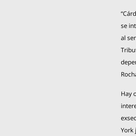
“Cárd
se in
al se
Tribu
depen
Rocha
Hay o
inter
exsec
York 