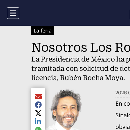
Menu
La feria
Nosotros Los Ro
La Presidencia de México ha 
tramitada con solicitud de de
licencia, Rubén Rocha Moya.
2026 G
Compartir el artículo actual mediante Email
En co
Compartir el artículo actual mediante Faceboo
Sinal
Compartir el artículo actual mediante Twitter
Compartir el artículo actual mediante LinkedIn
obvia