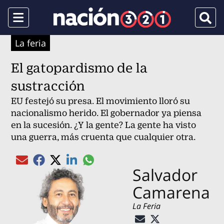
Menu
Busca
La feria
El gatopardismo de la
sustracción
EU festejó su presa. El movimiento lloró su
nacionalismo herido. El gobernador ya piensa
en la sucesión. ¿Y la gente? La gente ha visto
una guerra, más cruenta que cualquier otra.
Compartir el artículo actual mediante gl
Compartir el artículo actual mediante Email
Compartir el artículo actual mediante Facebook
Compartir el artículo actual mediante Twitter
Compartir el artículo actual mediante Linked
Salvador
Camarena
La Feria