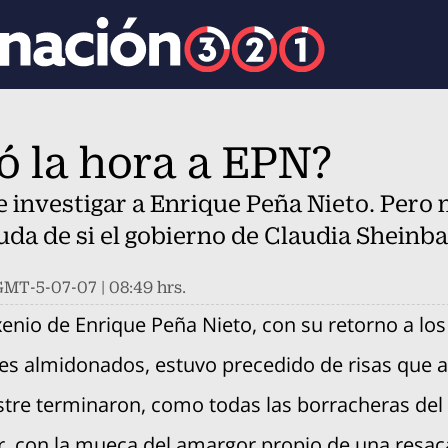
gó la hora a EPN?
de investigar a Enrique Peña Nieto. Per
uda de si el gobierno de Claudia Sheinb
MT-5-07-07 | 08:49 hrs.
xenio de Enrique Peña Nieto, con su retorno a los
k
les almidonados, estuvo precedido de risas que a
stre terminaron, como todas las borracheras del
ocial-whatsapp
, con la mueca del amargor propio de una resac