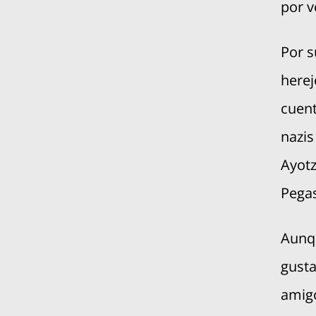
por v
Por s
herej
cuent
nazis
Ayotz
Pega
Aunqu
gusta
amigo