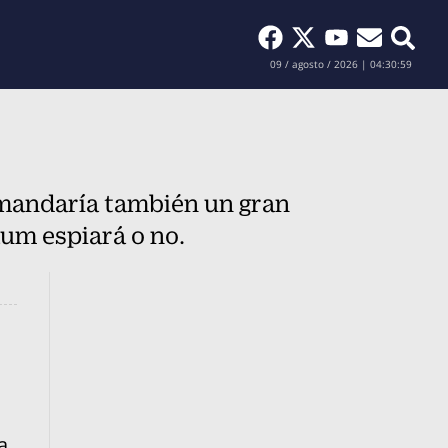
Buscar
09 / agosto / 2026 | 04:31:00
o mandaría también un gran
aum espiará o no.
a.