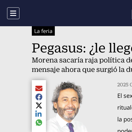
Menu
La feria
Pegasus: ¿le lle
Morena sacaría raja política 
mensaje ahora que surgió la d
2025 G
Compartir el artículo actual mediante Email
El se
Compartir el artículo actual mediante Faceboo
ritua
Compartir el artículo actual mediante Twitter
Compartir el artículo actual mediante LinkedIn
la po
Compartir el artículo actual mediante global.s
poder