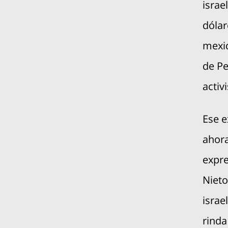
israe
dólar
mexiq
de P
activ
Ese e
ahora
expre
Nieto
israe
rinda