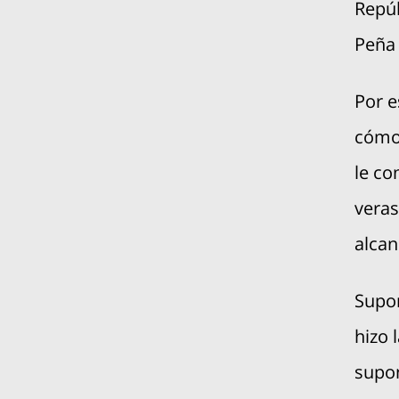
Repúb
Peña 
Por e
cómod
le co
veras
alcan
Supon
hizo 
supon