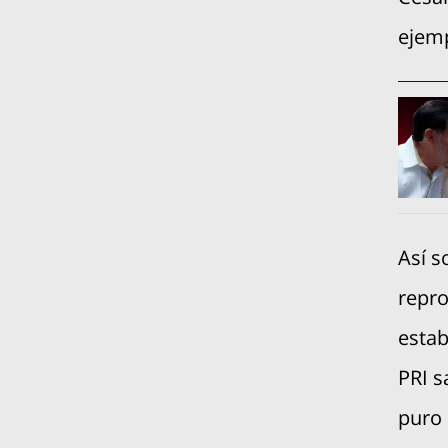
ejemp
Así s
repro
estab
PRI s
puro 