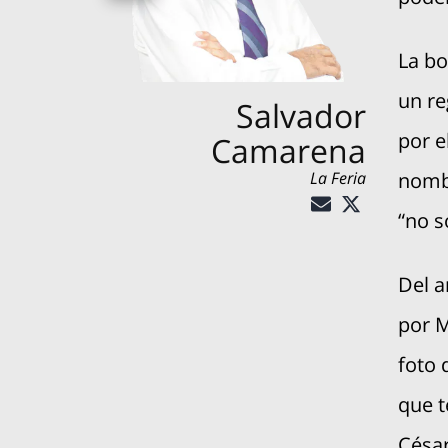
La bo
un re
Salvador
por e
Camarena
La Feria
nombr
“no s
Del a
por M
foto 
que t
César