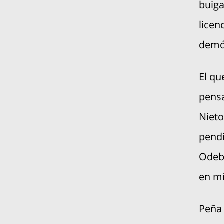
buiga
licen
demó
El qu
pensa
Nieto
pendi
Odeb
en mí
Peña 