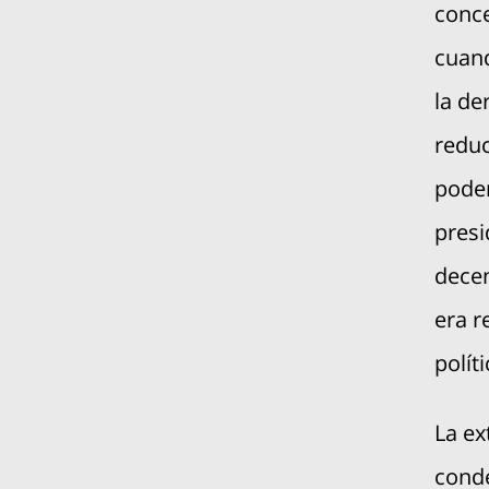
conce
cuan
la de
reduc
poder
presi
decen
era r
polít
La ex
conde