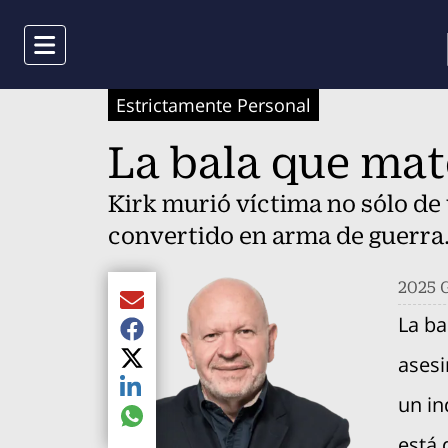
Menu
Estrictamente Personal
La bala que mat
Kirk murió víctima no sólo de 
convertido en arma de guerra
2025 G
Compartir el artículo actual mediante Email
La ba
Compartir el artículo actual mediante Faceboo
asesi
Compartir el artículo actual mediante Twitter
Compartir el artículo actual mediante LinkedIn
un in
Compartir el artículo actual mediante global.s
está 