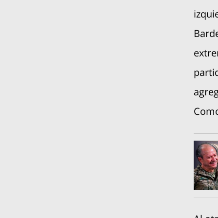
izqui
Barde
extre
parti
agreg
Como 