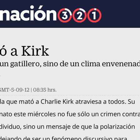
ó a Kirk
un gatillero, sino de un clima envenena
.
MT-5-09-12 | 08:35 hrs.
la que mató a Charlie Kirk atraviesa a todos. Su
k
nato este miércoles no fue sólo un crimen contr
dividuo, sino un mensaje de que la polarización
ocial-whatsapp
dejando de ser un fenómeno discursivo para