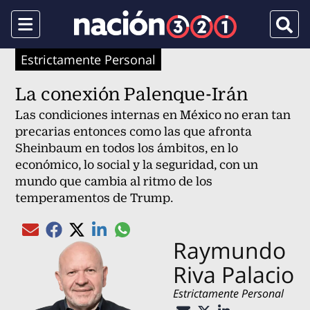
Menu
Busca
Estrictamente Personal
La conexión Palenque-Irán
Las condiciones internas en México no eran tan
precarias entonces como las que afronta
Sheinbaum en todos los ámbitos, en lo
económico, lo social y la seguridad, con un
mundo que cambia al ritmo de los
temperamentos de Trump.
Compartir el artículo actual mediante gl
Compartir el artículo actual mediante Email
Compartir el artículo actual mediante Facebook
Compartir el artículo actual mediante Twitter
Compartir el artículo actual mediante Linked
Raymundo
Riva Palacio
Estrictamente Personal