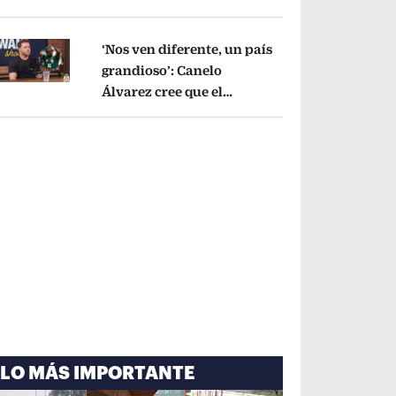
cayó por tema
administrativo
Opens in new window
‘Nos ven diferente, un país
grandioso’: Canelo
Álvarez cree que el
pens in new window
Mundial mejoró la imagen
de México
Opens in new window
LO MÁS IMPORTANTE