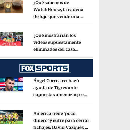
¿Qué sabemos de
WatchHouse, la cadena
de lujo que vende una
pens in new window
taza de café en 560 pesos?
Opens in new wind
¿Qué mostrarían los
videos supuestamente
eliminados del caso
pens in new window
Ayotzinapa? Esto dice
exintegrante del GIEI
Opens in new window
Ángel Correa rechazó
ayuda de Tigres ante
supuestas amenazas; se
pens in new window
fue a Argentina sin pago
de River
Opens in new window
América tiene ‘poco
dinero’ y sufre para cerrar
fichajes: David Vázquez se
pens in new window