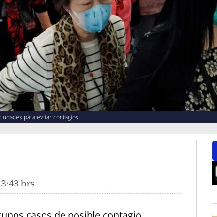
ciudades para evitar contagios
3:43 hrs.
O
gunos casos de posible contagio