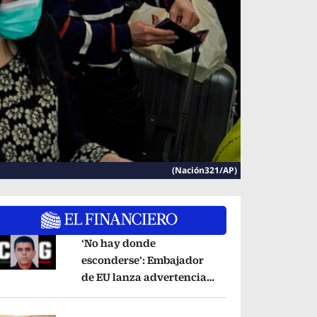
(Nación321/AP)
‘No hay donde
esconderse’: Embajador
de EU lanza advertencia
pens in new window
contra ‘El Pelón’, hijastro
del ‘Mencho’
Opens in new window