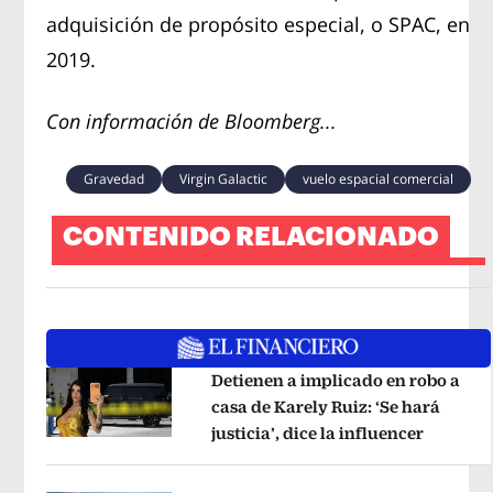
adquisición de propósito especial, o SPAC, en
2019.
Con información de Bloomberg...
Gravedad
Virgin Galactic
vuelo espacial comercial
CONTENIDO RELACIONADO
Detienen a implicado en robo a
casa de Karely Ruiz: ‘Se hará
justicia’, dice la influencer
Opens i
Opens in new window