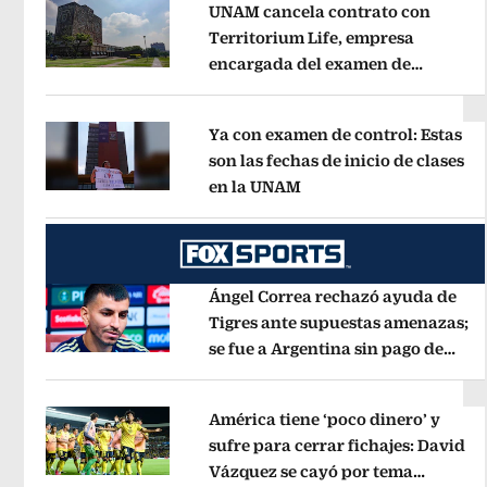
UNAM cancela contrato con
Territorium Life, empresa
encargada del examen de
Opens in new window
ingreso virtual
Opens in new wind
Ya con examen de control: Estas
son las fechas de inicio de clases
en la UNAM
Opens in new window
Opens in new window
Ángel Correa rechazó ayuda de
Tigres ante supuestas amenazas;
se fue a Argentina sin pago de
Opens in new window
River
Opens in new window
América tiene ‘poco dinero’ y
sufre para cerrar fichajes: David
Vázquez se cayó por tema