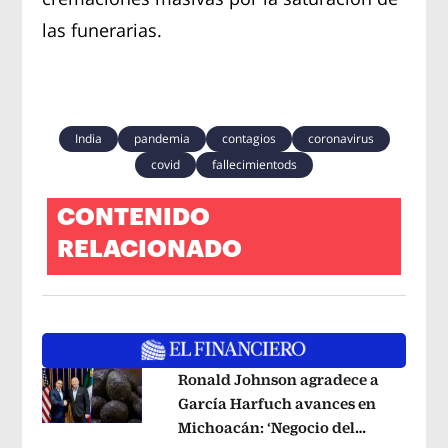
las funerarias.
India
pandemia
contagios
coronavirus
covid
fallecimientods
CONTENIDO
RELACIONADO
Ronald Johnson agradece a
García Harfuch avances en
Michoacán: ‘Negocio del
Opens in new window