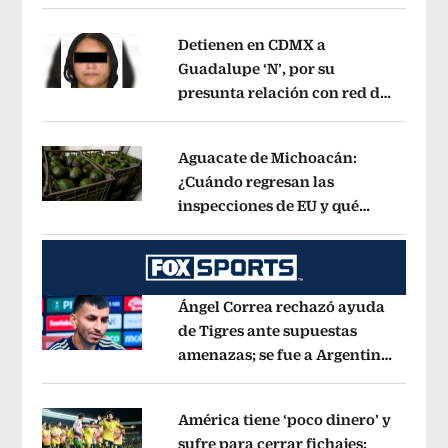
aguacate es beneficioso’
Opens in ne
Detienen en CDMX a
Guadalupe ‘N’, por su
presunta relación con red de
Opens in new window
contrabando de
hidrocarburos
Opens in new window
Aguacate de Michoacán:
¿Cuándo regresan las
inspecciones de EU y qué
Opens in new window
municipios están incluidos?
Opens i
Ángel Correa rechazó ayuda
de Tigres ante supuestas
amenazas; se fue a Argentina
Opens in new window
sin pago de River
Opens in new wind
América tiene ‘poco dinero’ y
sufre para cerrar fichajes: