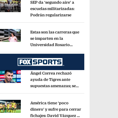
SEP da ‘segundo aire’ a
escuelas militarizadas:
Podrán regularizarse
Opens in new window
pens in new window
Estas son las carreras que
se imparten en la
Universidad Rosario
pens in new window
Castellanos
Opens in new window
Ángel Correa rechazó
ayuda de Tigres ante
supuestas amenazas; se
pens in new window
fue a Argentina sin pago
de River
Opens in new window
América tiene ‘poco
dinero’ y sufre para cerrar
fichajes: David Vázquez se
pens in new window