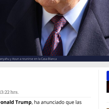
anyahu y Aoun a reunirse en la Casa Blanca
3:22 hrs.
O
onald Trump
, ha anunciado que las