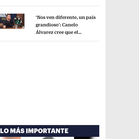
cayó por tema
administrativo
Opens in new window
‘Nos ven diferente, un país
grandioso’: Canelo
Álvarez cree que el
pens in new window
Mundial mejoró la imagen
de México
Opens in new window
LO MÁS IMPORTANTE