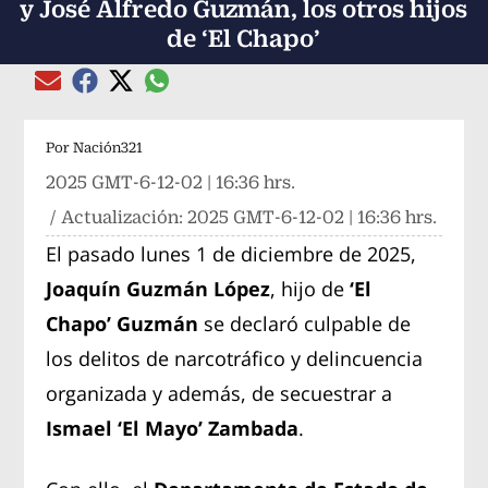
y José Alfredo Guzmán, los otros hijos
de ‘El Chapo’
Compartir el artículo actual mediante global
Compartir el artículo actual mediante Email
Compartir el artículo actual mediante Facebook
Compartir el artículo actual mediante Twitter
Por
Nación321
2025 GMT-6-12-02 | 16:36 hrs.
/ Actualización:
2025 GMT-6-12-02 | 16:36 hrs.
El pasado lunes 1 de diciembre de 2025,
Joaquín Guzmán López
, hijo de
‘El
Chapo’ Guzmán
se declaró culpable de
los delitos de narcotráfico y delincuencia
organizada y además, de secuestrar a
Ismael ‘El Mayo’ Zambada
.