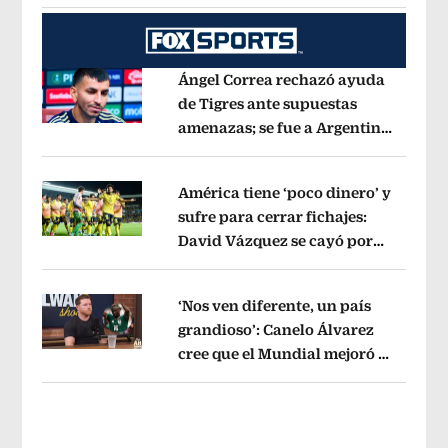
Ángel Correa rechazó ayuda
de Tigres ante supuestas
amenazas; se fue a Argentina
Opens in new window
sin pago de River
Opens in new wind
América tiene ‘poco dinero’ y
sufre para cerrar fichajes:
David Vázquez se cayó por
Opens in new window
tema administrativo
Opens in new w
‘Nos ven diferente, un país
grandioso’: Canelo Álvarez
cree que el Mundial mejoró la
Opens in new window
imagen de México
Opens in new win