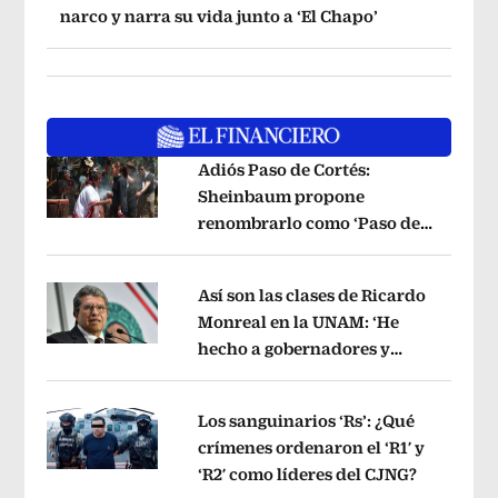
narco y narra su vida junto a ‘El Chapo’
Adiós Paso de Cortés:
Sheinbaum propone
renombrarlo como ‘Paso de
Opens in new window
los Pueblos Indígenas’
Opens in new 
Así son las clases de Ricardo
Monreal en la UNAM: ‘He
hecho a gobernadores y
Opens in new window
jueces’, dice a sus alumnos
Opens in 
Los sanguinarios ‘Rs’: ¿Qué
crímenes ordenaron el ‘R1′ y
‘R2′ como líderes del CJNG?
Opens in
Opens in new window