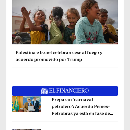
Palestina e Israel celebran cese al fuego y
acuerdo promovido por Trump
Preparan ‘carnaval
petrolero’: Acuerdo Pemex-
Petrobras ya está en fase de
Opens in new window
ejecución, anuncia canciller
Opens i