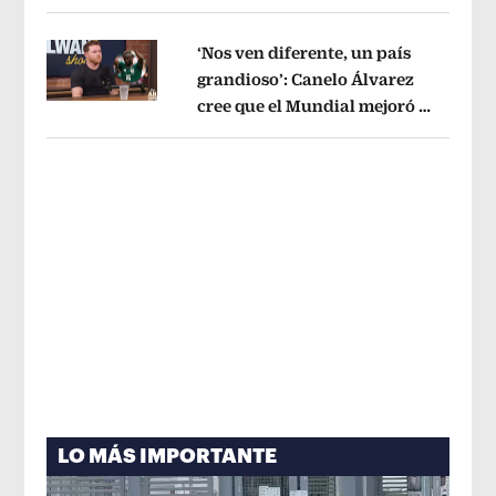
tema administrativo
Opens in new w
‘Nos ven diferente, un país
grandioso’: Canelo Álvarez
cree que el Mundial mejoró la
Opens in new window
imagen de México
Opens in new win
LO MÁS IMPORTANTE