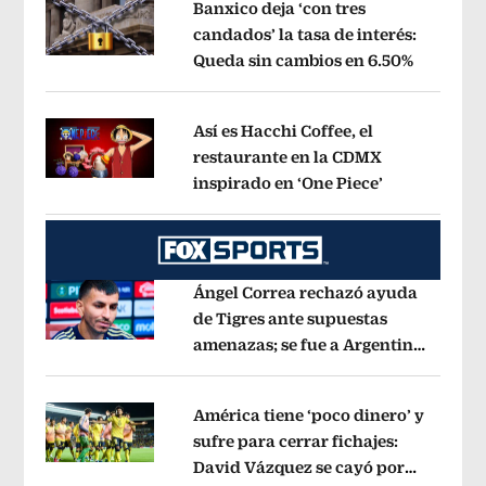
Banxico deja ‘con tres
candados’ la tasa de interés:
Queda sin cambios en 6.50%
Opens in
Opens in new window
Así es Hacchi Coffee, el
restaurante en la CDMX
inspirado en ‘One Piece’
Opens in ne
Opens in new window
Ángel Correa rechazó ayuda
de Tigres ante supuestas
amenazas; se fue a Argentina
Opens in new window
sin pago de River
Opens in new wind
América tiene ‘poco dinero’ y
sufre para cerrar fichajes:
David Vázquez se cayó por
Opens in new window