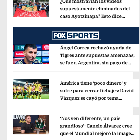
¿Qué mostrarían los videos
supuestamente eliminados del
caso Ayotzinapa? Esto dice
Opens in new window
exintegrante del GIEI
Opens in new
Ángel Correa rechazó ayuda de
Tigres ante supuestas amenazas;
se fue a Argentina sin pago de
Opens in new window
River
Opens in new window
América tiene ‘poco dinero’ y
sufre para cerrar fichajes: David
Vázquez se cayó por tema
Opens in new window
administrativo
Opens in new wind
‘Nos ven diferente, un país
grandioso’: Canelo Álvarez cree
que el Mundial mejoró la imagen
Opens in new window