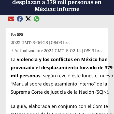
desplazan a 379 mil personas en
México: informe
Compartir el artículo actual mediante global
Compartir el artículo actual mediante Email
Compartir el artículo actual mediante Facebook
Compartir el artículo actual mediante Twitter
Por
EFE
2022 GMT-5-06-28 | 08:03 hrs.
/ Actualización:
2024 GMT-6-02-14 | 08:13 hrs.
La
violencia y los conflictos en México
han
provocado el desplazamiento forzado de 379
mil personas
, según reveló este lunes el nuevo
“Manual sobre desplazamiento interno” de la
Suprema Corte de Justicia de la Nación (SCJN).
La guía, elaborada en conjunto con el Comité