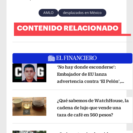
AMLO
desplazados en México
CONTENIDO RELACIONADO
‘No hay donde esconderse’:
Embajador de EU lanza
advertencia contra ‘El Pelón’,
Opens in new window
hijastro del ‘Mencho’
Opens in new
¿Qué sabemos de WatchHouse, la
cadena de lujo que vende una
taza de café en 560 pesos?
Opens in
Opens in new window