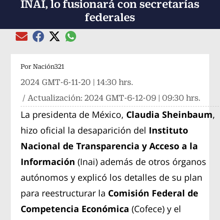
INAI, lo fusionará con secretarías
federales
Compartir el artículo actual mediante global
Compartir el artículo actual mediante Email
Compartir el artículo actual mediante Facebook
Compartir el artículo actual mediante Twitter
Por
Nación321
2024 GMT-6-11-20 | 14:30 hrs.
/ Actualización:
2024 GMT-6-12-09 | 09:30 hrs.
La presidenta de México,
Claudia Sheinbaum
,
hizo oficial la desaparición del
Instituto
Nacional de Transparencia y Acceso a la
Información
(Inai) además de otros órganos
autónomos y explicó los detalles de su plan
para reestructurar la
Comisión Federal de
Competencia Económica
(Cofece) y el