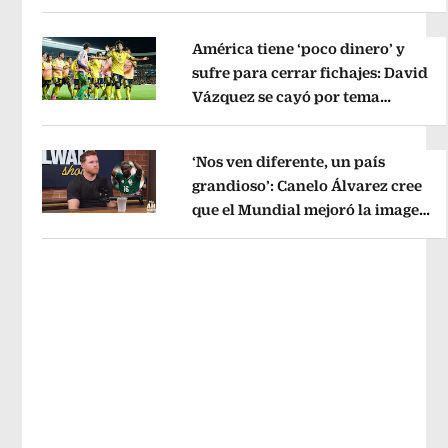
River
Opens in new window
América tiene ‘poco dinero’ y
sufre para cerrar fichajes: David
Vázquez se cayó por tema
Opens in new window
administrativo
Opens in new wind
‘Nos ven diferente, un país
grandioso’: Canelo Álvarez cree
que el Mundial mejoró la imagen
Opens in new window
de México
Opens in new window