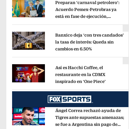
Preparan ‘carnaval petrolero’:
Acuerdo Pemex-Petrobras ya
está en fase de ejecución,
Opens in new window
anuncia canciller
Opens in new wi
Banxico deja ‘con tres candados’
la tasa de interés: Queda sin
cambios en 6.50%
Opens in new wi
Opens in new window
Así es Hacchi Coffee, el
restaurante en la CDMX
inspirado en ‘One Piece’
Opens in 
Opens in new window
Ángel Correa rechazó ayuda de
Tigres ante supuestas amenazas;
se fue a Argentina sin pago de
Opens in new window