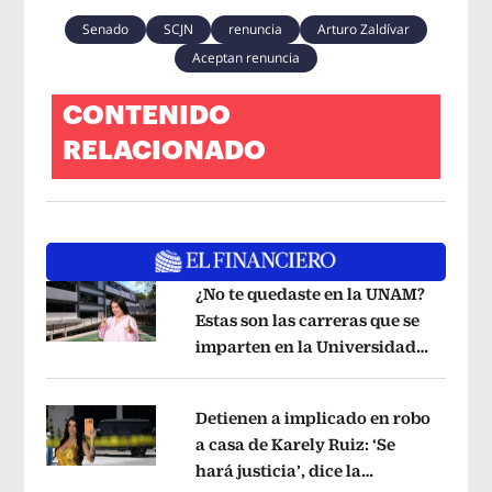
Senado
SCJN
renuncia
Arturo Zaldívar
Aceptan renuncia
CONTENIDO
RELACIONADO
¿No te quedaste en la UNAM?
Estas son las carreras que se
imparten en la Universidad
Opens in new window
Rosario Castellanos
Opens in new wi
Detienen a implicado en robo
a casa de Karely Ruiz: ‘Se
hará justicia’, dice la
Opens in new window