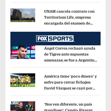
influencer
Opens in new window
UNAM cancela contrato con
Territorium Life, empresa
encargada del examen de
Opens in new window
ingreso virtual
Opens in new window
Ángel Correa rechazó ayuda
de Tigres ante supuestas
amenazas; se fue a Argentina
Opens in new window
sin pago de River
Opens in new wind
América tiene ‘poco dinero’ y
sufre para cerrar fichajes:
David Vázquez se cayó por
Opens in new window
tema administrativo
Opens in new w
‘Nos ven diferente, un país
grandioso’: Canelo Álvarez