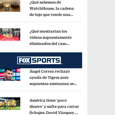
¿Qué sabemos de
WatchHouse, la cadena
de lujo que vende una
pens in new window
taza de café en 560 pesos?
Opens in new wind
¿Qué mostrarían los
videos supuestamente
eliminados del caso
pens in new window
Ayotzinapa? Esto dice
exintegrante del GIEI
Opens in new window
Ángel Correa rechazó
ayuda de Tigres ante
supuestas amenazas; se
pens in new window
fue a Argentina sin pago
de River
Opens in new window
América tiene ‘poco
dinero’ y sufre para cerrar
fichajes: David Vázquez se
pens in new window