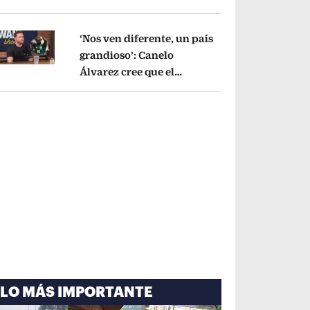
cayó por tema
administrativo
Opens in new window
‘Nos ven diferente, un país
grandioso’: Canelo
Álvarez cree que el
pens in new window
Mundial mejoró la imagen
de México
Opens in new window
LO MÁS IMPORTANTE