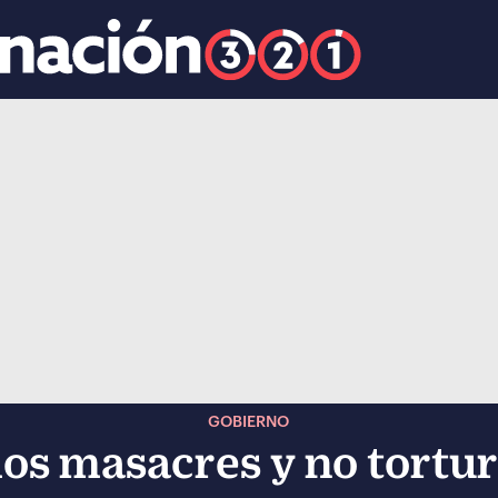
k
ocial-whatsapp
GOBIERNO
os masacres y no tort