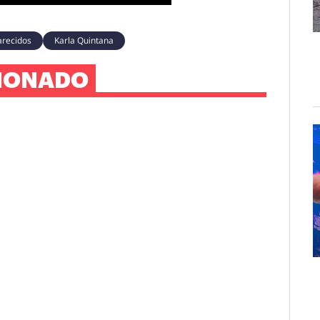
recidos
Karla Quintana
IONADO