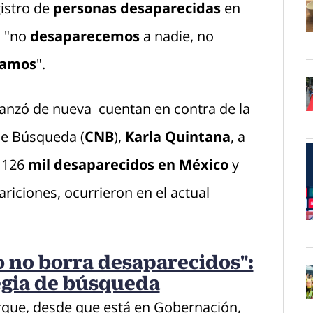
istro de
personas desaparecidas
en
o "no
desaparecemos
a nadie, no
O
ramos
".
anzó de nueva cuentan en contra de la
O
de Búsqueda (
CNB
),
Karla Quintana
, a
 126
mil desaparecidos en México
y
riciones, ocurrieron en el actual
O
 no borra desaparecidos":
egia de búsqueda
orque, desde que está en Gobernación,
O