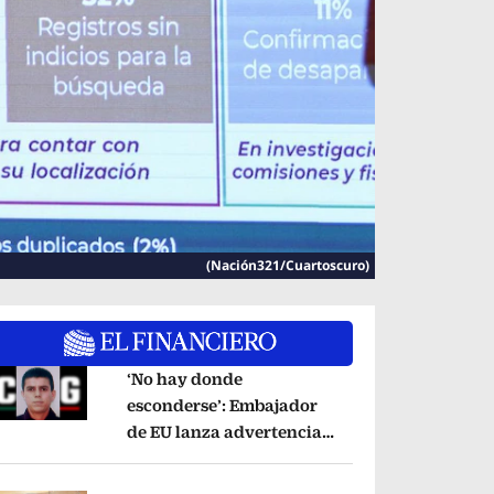
(Nación321/Cuartoscuro)
‘No hay donde
esconderse’: Embajador
de EU lanza advertencia
pens in new window
contra ‘El Pelón’, hijastro
del ‘Mencho’
Opens in new window