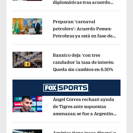
diplomáticas tras acuerdo
Opens in new window
por Betssy Chávez
Opens in new win
Preparan ‘carnaval
petrolero’: Acuerdo Pemex-
Petrobras ya está en fase de
Opens in new window
ejecución, anuncia canciller
Opens i
Banxico deja ‘con tres
candados’ la tasa de interés:
Queda sin cambios en 6.50%
Opens in
Opens in new window
Ángel Correa rechazó ayuda
de Tigres ante supuestas
amenazas; se fue a Argentina
Opens in new window
sin pago de River
Opens in new wind
América tiene ‘poco dinero’ y