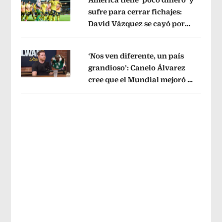
sufre para cerrar fichajes:
David Vázquez se cayó por
Opens in new window
tema administrativo
Opens in new w
‘Nos ven diferente, un país
grandioso’: Canelo Álvarez
cree que el Mundial mejoró la
Opens in new window
imagen de México
Opens in new win