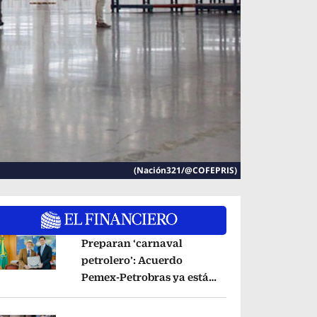
(Nación321/@COFEPRIS)
Preparan ‘carnaval
petrolero’: Acuerdo
Pemex-Petrobras ya está
pens in new window
en fase de ejecución,
anuncia canciller
Opens in new window