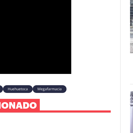
Huehuetoca
Megafarmacia
IONADO