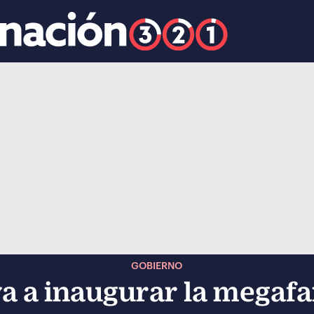
k
ocial-whatsapp
GOBIERNO
a a inaugurar la megafa