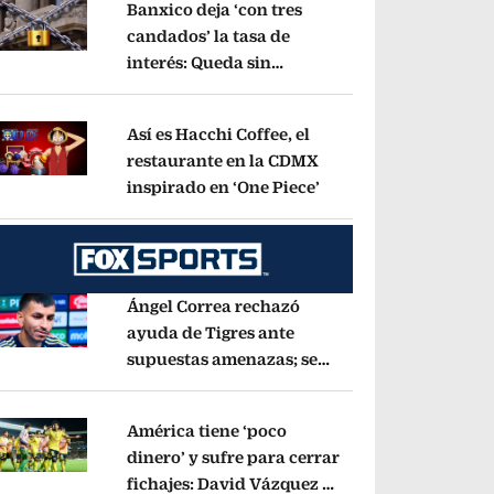
Banxico deja ‘con tres
candados’ la tasa de
interés: Queda sin
pens in new window
cambios en 6.50%
Opens in new window
Así es Hacchi Coffee, el
restaurante en la CDMX
inspirado en ‘One Piece’
Opens in new window
pens in new window
Ángel Correa rechazó
ayuda de Tigres ante
supuestas amenazas; se
pens in new window
fue a Argentina sin pago
de River
Opens in new window
América tiene ‘poco
dinero’ y sufre para cerrar
fichajes: David Vázquez se
pens in new window