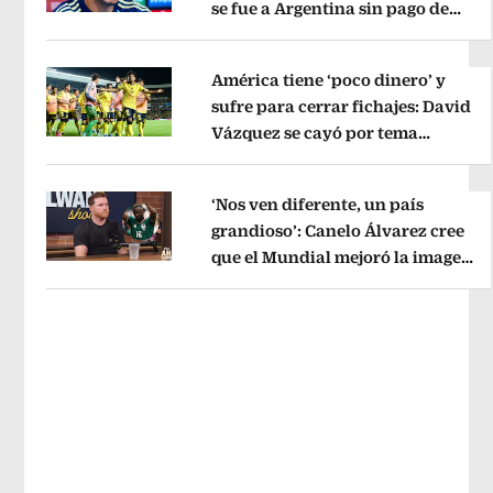
se fue a Argentina sin pago de
Opens in new window
River
Opens in new window
América tiene ‘poco dinero’ y
sufre para cerrar fichajes: David
Vázquez se cayó por tema
Opens in new window
administrativo
Opens in new wind
‘Nos ven diferente, un país
grandioso’: Canelo Álvarez cree
que el Mundial mejoró la imagen
Opens in new window
de México
Opens in new window