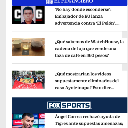
‘No hay donde esconderse’:
Embajador de EU lanza
advertencia contra ‘El Pelón’,
Opens in new window
hijastro del ‘Mencho’
Opens in new
¿Qué sabemos de WatchHouse, la
cadena de lujo que vende una
taza de café en 560 pesos?
Opens in
Opens in new window
¿Qué mostrarían los videos
supuestamente eliminados del
caso Ayotzinapa? Esto dice
Opens in new window
exintegrante del GIEI
Opens in new
Ángel Correa rechazó ayuda de
Tigres ante supuestas amenazas;