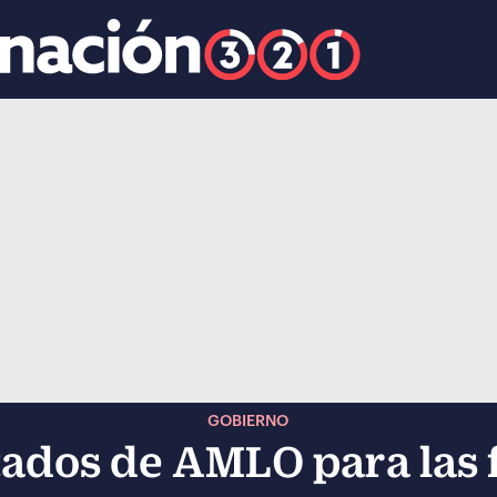
k
ocial-whatsapp
GOBIERNO
itados de AMLO para las f