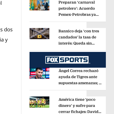
l
Preparan ‘carnaval
Chávez
Opens in new window
petrolero’: Acuerdo
Opens in new window
Pemex-Petrobras ya
está en fase de
ejecución, anuncia
as dos
Banxico deja ‘con tres
canciller
Opens in new windo
candados’ la tasa de
ia y
Opens in new window
interés: Queda sin
cambios en 6.50%
Opens in ne
Ángel Correa rechazó
ayuda de Tigres ante
Opens in new window
supuestas amenazas; se
fue a Argentina sin
pago de River
Opens in new w
América tiene ‘poco
dinero’ y sufre para
Opens in new window
cerrar fichajes: David