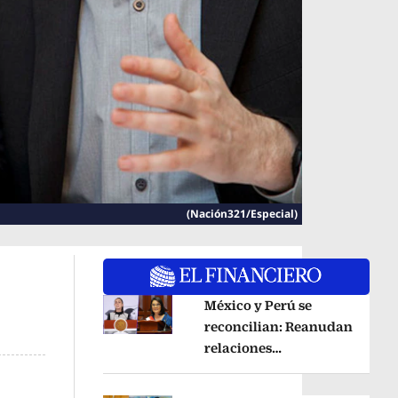
(Nación321/Especial)
México y Perú se
reconcilian: Reanudan
Opens in new window
relaciones
diplomáticas tras
acuerdo por Betssy