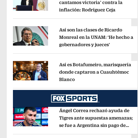
cantamos victoria’ contra la
inflación: Rodríguez Ceja
Opens in
Opens in new window
Así son las clases de Ricardo
Monreal en la UNAM: ‘He hecho a
gobernadores y jueces’
Opens in ne
Opens in new window
Así es Botafumeiro, marisquería
donde captaron a Cuauhtémoc
Blanco
Opens in new window
Opens in new window
Ángel Correa rechazó ayuda de
Tigres ante supuestas amenazas;
se fue a Argentina sin pago de
Opens in new window
River
Opens in new window