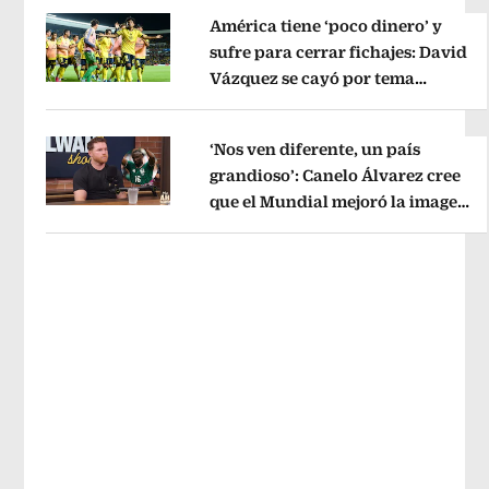
América tiene ‘poco dinero’ y
sufre para cerrar fichajes: David
Vázquez se cayó por tema
Opens in new window
administrativo
Opens in new wind
‘Nos ven diferente, un país
grandioso’: Canelo Álvarez cree
que el Mundial mejoró la imagen
Opens in new window
de México
Opens in new window