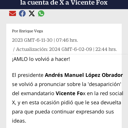
la cuenta de X a Vicente Fox
Compartir el artículo actual mediante global
Compartir el artículo actual mediante Email
Compartir el artículo actual mediante Facebook
Compartir el artículo actual mediante Twitter
Por
Enrique Vega
2023 GMT-6-11-30 | 07:46 hrs.
/ Actualización:
2024 GMT-6-02-09 | 22:44 hrs.
¡AMLO lo volvió a hacer!
El presidente
Andrés Manuel López Obrador
se volvió a pronunciar sobre la 'desaparición'
del exmandatario
Vicente Fo
x en la red social
X, y en esta ocasión pidió que le sea devuelta
para que pueda continuar expresando sus
ideas.