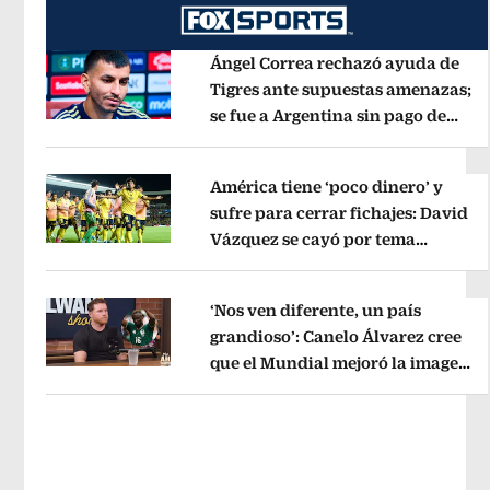
Ángel Correa rechazó ayuda de
Tigres ante supuestas amenazas;
se fue a Argentina sin pago de
Opens in new window
River
Opens in new window
América tiene ‘poco dinero’ y
sufre para cerrar fichajes: David
Vázquez se cayó por tema
Opens in new window
administrativo
Opens in new wind
‘Nos ven diferente, un país
grandioso’: Canelo Álvarez cree
que el Mundial mejoró la imagen
Opens in new window
de México
Opens in new window