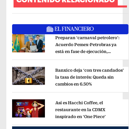
Preparan ‘carnaval petrolero’:
Acuerdo Pemex-Petrobras ya
está en fase de ejecución,
Opens in new window
anuncia canciller
Opens in new wi
Banxico deja ‘con tres candados’
la tasa de interés: Queda sin
cambios en 6.50%
Opens in new wi
Opens in new window
Así es Hacchi Coffee, el
restaurante en la CDMX
inspirado en ‘One Piece’
Opens in 
Opens in new window