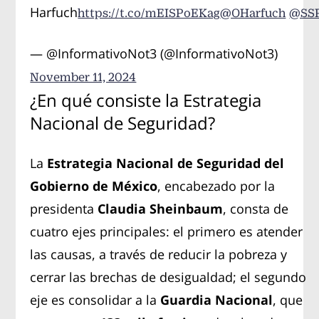
Harfuch
https://t.co/mEISPoEKag
@OHarfuch
@SS
— @InformativoNot3 (@InformativoNot3)
November 11, 2024
¿En qué consiste la Estrategia
Nacional de Seguridad?
La
Estrategia Nacional de Seguridad del
Gobierno de México
, encabezado por la
presidenta
Claudia Sheinbaum
, consta de
cuatro ejes principales: el primero es atender
las causas, a través de reducir la pobreza y
cerrar las brechas de desigualdad; el segundo
eje es consolidar a la
Guardia Nacional
, que