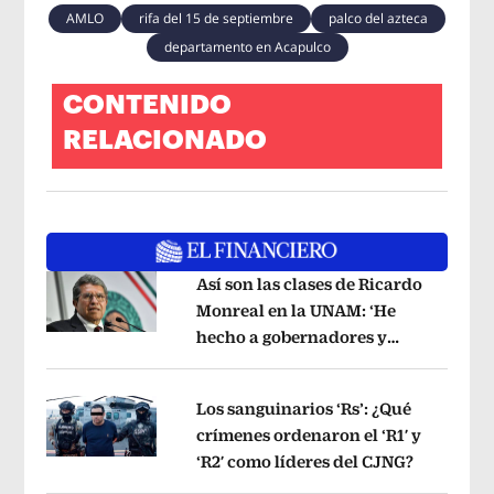
AMLO
rifa del 15 de septiembre
palco del azteca
departamento en Acapulco
CONTENIDO
RELACIONADO
Así son las clases de Ricardo
Monreal en la UNAM: ‘He
hecho a gobernadores y
Opens in new window
jueces’, dice a sus alumnos
Opens in 
Los sanguinarios ‘Rs’: ¿Qué
crímenes ordenaron el ‘R1′ y
‘R2′ como líderes del CJNG?
Opens in
Opens in new window