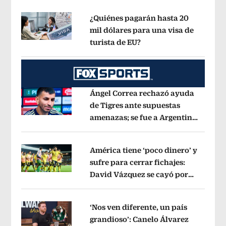
¿Quiénes pagarán hasta 20
mil dólares para una visa de
turista de EU?
Opens in new window
Opens in new window
Ángel Correa rechazó ayuda
de Tigres ante supuestas
amenazas; se fue a Argentina
Opens in new window
sin pago de River
Opens in new wind
América tiene ‘poco dinero’ y
sufre para cerrar fichajes:
David Vázquez se cayó por
Opens in new window
tema administrativo
Opens in new w
‘Nos ven diferente, un país
grandioso’: Canelo Álvarez