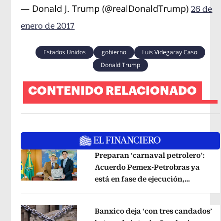
— Donald J. Trump (@realDonaldTrump)
26 de
enero de 2017
Estados Unidos
gobierno
Luis Videgaray Caso
Donald Trump
CONTENIDO RELACIONADO
Preparan ‘carnaval petrolero’:
Acuerdo Pemex-Petrobras ya
está en fase de ejecución,
Opens in new window
anuncia canciller
Opens in new wi
Banxico deja ‘con tres candados’