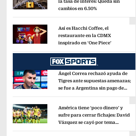
la tasa de interés: Queda sin
cambios en 6.50%
Opens in new wi
Opens in new window
Así es Hacchi Coffee, el
restaurante en la CDMX
inspirado en ‘One Piece’
Opens in 
Opens in new window
Ángel Correa rechazó ayuda de
Tigres ante supuestas amenazas;
se fue a Argentina sin pago de
Opens in new window
River
Opens in new window
América tiene ‘poco dinero’ y
sufre para cerrar fichajes: David
Vázquez se cayó por tema
Opens in new window
administrativo
Opens in new wind