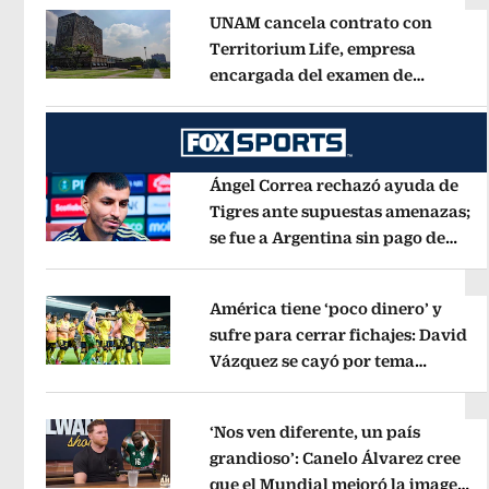
UNAM cancela contrato con
Territorium Life, empresa
encargada del examen de
Opens in new window
ingreso virtual
Opens in new wind
Ángel Correa rechazó ayuda de
Tigres ante supuestas amenazas;
se fue a Argentina sin pago de
Opens in new window
River
Opens in new window
América tiene ‘poco dinero’ y
sufre para cerrar fichajes: David
Vázquez se cayó por tema
Opens in new window
administrativo
Opens in new wind
‘Nos ven diferente, un país
grandioso’: Canelo Álvarez cree
que el Mundial mejoró la imagen