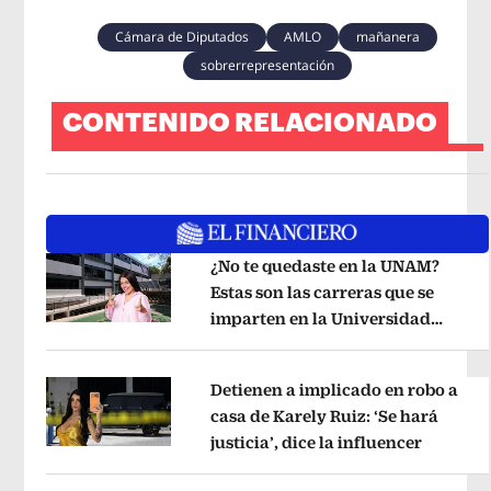
Cámara de Diputados
AMLO
mañanera
sobrerrepresentación
CONTENIDO RELACIONADO
¿No te quedaste en la UNAM?
Estas son las carreras que se
imparten en la Universidad
Opens in new window
Rosario Castellanos
Opens in new 
Detienen a implicado en robo a
casa de Karely Ruiz: ‘Se hará
justicia’, dice la influencer
Opens i
Opens in new window