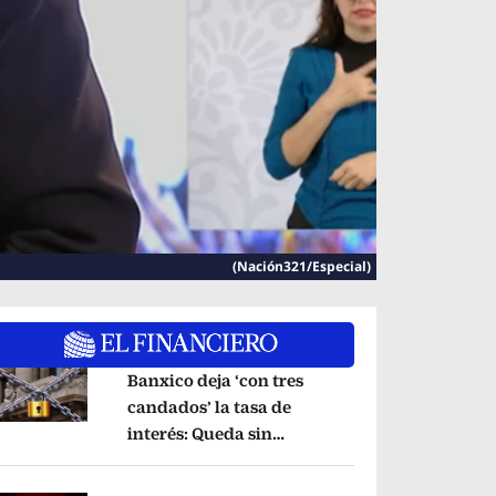
(Nación321/Especial)
Banxico deja ‘con tres
candados’ la tasa de
interés: Queda sin
pens in new window
cambios en 6.50%
Opens in new window