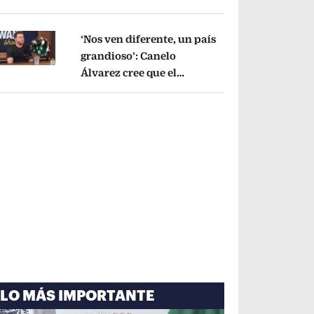
cayó por tema
administrativo
Opens in new window
‘Nos ven diferente, un país
grandioso’: Canelo
Álvarez cree que el
pens in new window
Mundial mejoró la imagen
de México
Opens in new window
LO MÁS IMPORTANTE