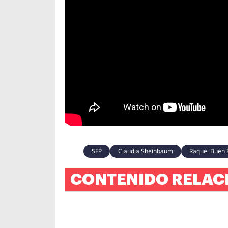
SFP
Claudia Sheinbaum
Raquel Buen 
CONTENIDO RELAC