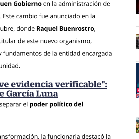
 Buen Gobierno
en la administración de
. Este cambio fue anunciado en la
O
tubre, donde
Raquel Buenrostro
,
titular de este nuevo organismo,
s y fundamentos de la entidad encargada
O
unidad.
e evidencia verificable":
e García Luna
O
separar el
poder político del
ansformación, la funcionaria destacó la
O