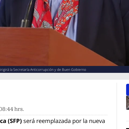
rigirá la Secretaría Anticorrupción y de Buen Gobierno
08:44 hrs.
O
ca (SFP)
será reemplazada por la nueva