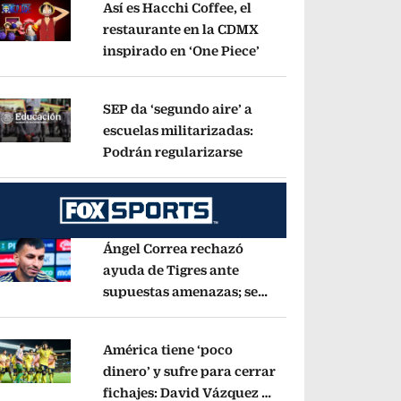
Así es Hacchi Coffee, el
restaurante en la CDMX
inspirado en ‘One Piece’
Opens in new window
pens in new window
SEP da ‘segundo aire’ a
escuelas militarizadas:
Podrán regularizarse
Opens in new window
pens in new window
Ángel Correa rechazó
ayuda de Tigres ante
supuestas amenazas; se
pens in new window
fue a Argentina sin pago
de River
Opens in new window
América tiene ‘poco
dinero’ y sufre para cerrar
fichajes: David Vázquez se
pens in new window