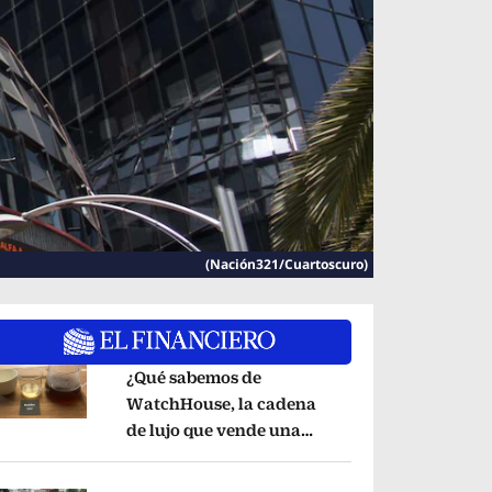
(Nación321/Cuartoscuro)
¿Qué sabemos de
WatchHouse, la cadena
de lujo que vende una
pens in new window
taza de café en 560 pesos?
Opens in new wind