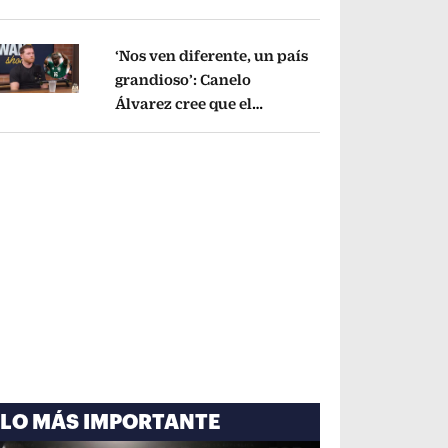
cayó por tema
administrativo
Opens in new window
‘Nos ven diferente, un país
grandioso’: Canelo
Álvarez cree que el
pens in new window
Mundial mejoró la imagen
de México
Opens in new window
LO MÁS IMPORTANTE