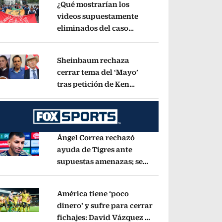
¿Qué mostrarían los
videos supuestamente
eliminados del caso
pens in new window
Ayotzinapa? Esto dice
exintegrante del GIEI
Opens in new window
Sheinbaum rechaza
cerrar tema del ‘Mayo’
tras petición de Ken
pens in new window
Salazar: ‘No basta con
decir que ya pasó’
Opens in new window
Ángel Correa rechazó
ayuda de Tigres ante
supuestas amenazas; se
pens in new window
fue a Argentina sin pago
de River
Opens in new window
América tiene ‘poco
dinero’ y sufre para cerrar
fichajes: David Vázquez se
pens in new window