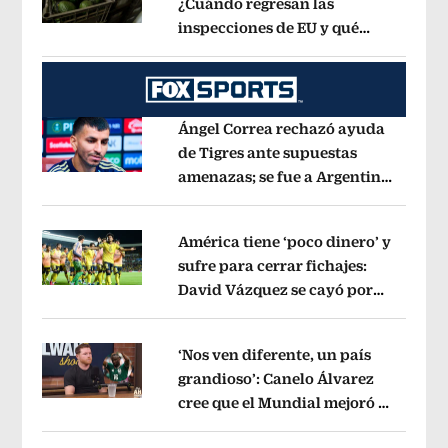
¿Cuándo regresan las
inspecciones de EU y qué
Opens in new window
municipios están incluidos?
Opens i
Ángel Correa rechazó ayuda
de Tigres ante supuestas
amenazas; se fue a Argentina
Opens in new window
sin pago de River
Opens in new wind
América tiene ‘poco dinero’ y
sufre para cerrar fichajes:
David Vázquez se cayó por
Opens in new window
tema administrativo
Opens in new w
‘Nos ven diferente, un país
grandioso’: Canelo Álvarez
cree que el Mundial mejoró la
Opens in new window
imagen de México
Opens in new win