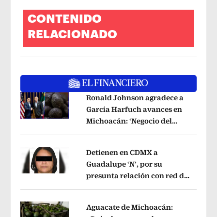
CONTENIDO
RELACIONADO
Ronald Johnson agradece a
García Harfuch avances en
Michoacán: ‘Negocio del
Opens in new window
aguacate es beneficioso’
Opens in ne
Detienen en CDMX a
Guadalupe ‘N’, por su
presunta relación con red de
Opens in new window
contrabando de
hidrocarburos
Opens in new window
Aguacate de Michoacán: