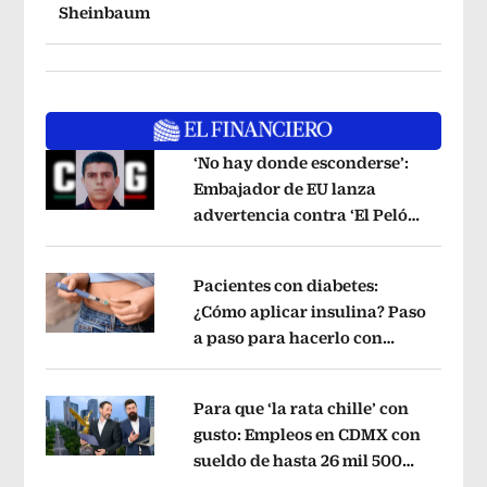
Sheinbaum
‘No hay donde esconderse’:
Embajador de EU lanza
advertencia contra ‘El Pelón’,
Opens in new window
hijastro del ‘Mencho’
Opens in new w
Pacientes con diabetes:
¿Cómo aplicar insulina? Paso
a paso para hacerlo con
Opens in new window
jeringa, pluma y bomba
Opens in ne
Para que ‘la rata chille’ con
gusto: Empleos en CDMX con
sueldo de hasta 26 mil 500
Opens in new window
mensuales
Opens in new window