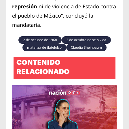
represión
ni de violencia de Estado contra
el pueblo de México”, concluyó la
mandataria.
2 de octubre de 1968
2 de octubre no se olvida
matanza de tlatelolco
Claudia Sheinbaum
CONTENIDO
RELACIONADO