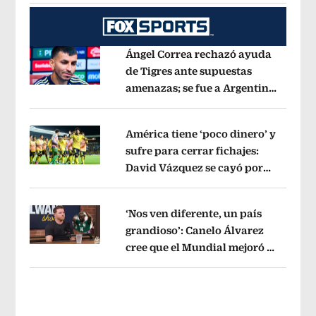
Ángel Correa rechazó ayuda
de Tigres ante supuestas
amenazas; se fue a Argentina
Opens in new window
sin pago de River
Opens in new wind
América tiene ‘poco dinero’ y
sufre para cerrar fichajes:
David Vázquez se cayó por
Opens in new window
tema administrativo
Opens in new w
‘Nos ven diferente, un país
grandioso’: Canelo Álvarez
cree que el Mundial mejoró la
Opens in new window
imagen de México
Opens in new win