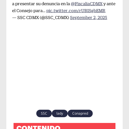
a presentar su denuncia en la
@FiscaliaCDMX
y ante
el Consejo para…
pic.twitter.com/rUBISgbEMR
— SSC CDMX (@SSC_CDMX)
September 2, 2025
SSC
lady
Conapred
CONTENIDO