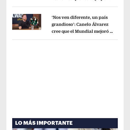
Opens in new window
tema administrativo
Opens in new w
‘Nos ven diferente, un país
grandioso’: Canelo Álvarez
cree que el Mundial mejoró la
Opens in new window
imagen de México
Opens in new win
LO MÁS IMPORTANTE