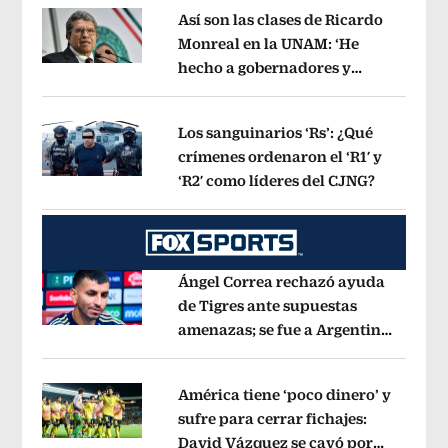
Así son las clases de Ricardo
Monreal en la UNAM: ‘He
hecho a gobernadores y
Opens in new window
jueces’, dice a sus alumnos
Opens in 
Los sanguinarios ‘Rs’: ¿Qué
crímenes ordenaron el ‘R1′ y
‘R2′ como líderes del CJNG?
Opens in
Opens in new window
Ángel Correa rechazó ayuda
de Tigres ante supuestas
amenazas; se fue a Argentina
Opens in new window
sin pago de River
Opens in new wind
América tiene ‘poco dinero’ y
sufre para cerrar fichajes:
David Vázquez se cayó por