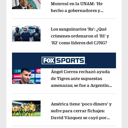
Monreal en la UNAM: ‘He
hecho a gobernadores y
Opens in new window
jueces’, dice a sus alumnos
Opens in 
Los sanguinarios ‘Rs’: ¿Qué
crímenes ordenaron el ‘R1′ y
‘R2′ como líderes del CJNG?
Opens in
Opens in new window
Ángel Correa rechazó ayuda
de Tigres ante supuestas
amenazas; se fue a Argentina
Opens in new window
sin pago de River
Opens in new wind
América tiene ‘poco dinero’ y
sufre para cerrar fichajes:
David Vázquez se cayó por
Opens in new window
tema administrativo
Opens in new w