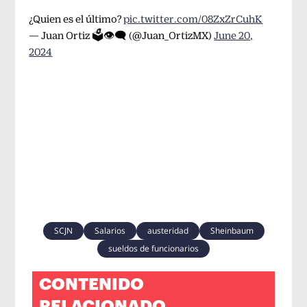
¿Quien es el último?
pic.twitter.com/08ZxZrCuhK
— Juan Ortiz 🗳️👁‍🗨 (@Juan_OrtizMX)
June 20,
2024
SCJN
Salarios
austeridad
Sheinbaum
sueldos de funcionarios
CONTENIDO
RELACIONADO