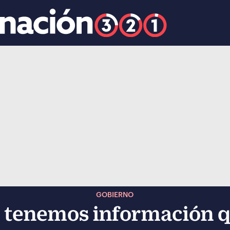
k
ocial-whatsapp
GOBIERNO
 tenemos información q