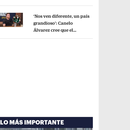
cayó por tema
administrativo
Opens in new window
‘Nos ven diferente, un país
grandioso’: Canelo
Álvarez cree que el
pens in new window
Mundial mejoró la imagen
de México
Opens in new window
LO MÁS IMPORTANTE