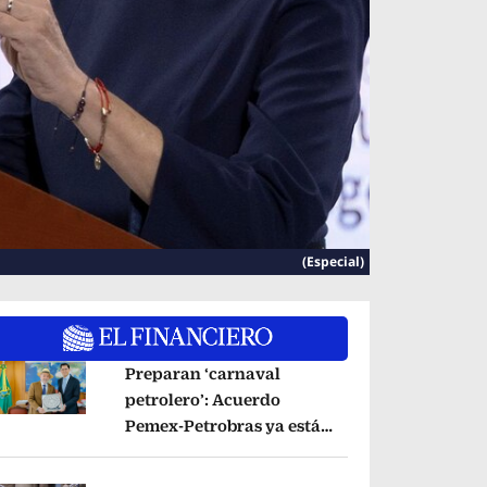
(Especial)
Preparan ‘carnaval
petrolero’: Acuerdo
Pemex-Petrobras ya está
pens in new window
en fase de ejecución,
anuncia canciller
Opens in new window