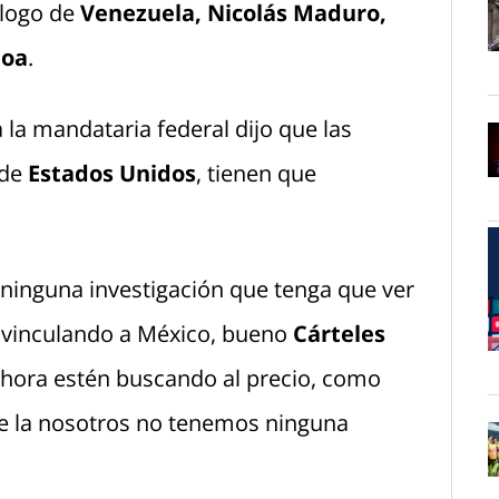
ólogo de
Venezuela, Nicolás Maduro,
loa
.
O
la mandataria federal dijo que las
 de
Estados Unidos
, tienen que
O
 ninguna investigación que tenga que ver
n vinculando a México, bueno
Cárteles
O
hora estén buscando al precio, como
ue la nosotros no tenemos ninguna
O