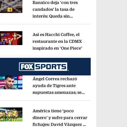
Banxico deja ‘con tres
candados’ la tasa de
interés: Queda sin
pens in new window
cambios en 6.50%
Opens in new window
Así es Hacchi Coffee, el
restaurante en la CDMX
inspirado en ‘One Piece’
Opens in new window
pens in new window
Ángel Correa rechazó
ayuda de Tigres ante
supuestas amenazas; se
pens in new window
fue a Argentina sin pago
de River
Opens in new window
América tiene ‘poco
dinero’ y sufre para cerrar
fichajes: David Vázquez se
pens in new window