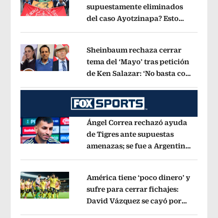
supuestamente eliminados
del caso Ayotzinapa? Esto
Opens in new window
dice exintegrante del GIEI
Opens in 
Sheinbaum rechaza cerrar
tema del ‘Mayo’ tras petición
de Ken Salazar: ‘No basta con
Opens in new window
decir que ya pasó’
Opens in new win
Ángel Correa rechazó ayuda
de Tigres ante supuestas
amenazas; se fue a Argentina
Opens in new window
sin pago de River
Opens in new wind
América tiene ‘poco dinero’ y
sufre para cerrar fichajes:
David Vázquez se cayó por
Opens in new window
tema administrativo
Opens in new w