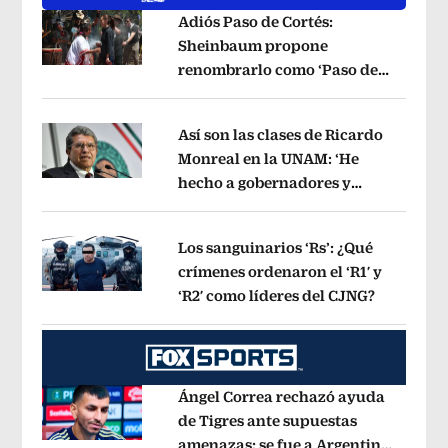
Adiós Paso de Cortés:
Sheinbaum propone
renombrarlo como ‘Paso de
Opens in new window
los Pueblos Indígenas’
Opens in new 
Así son las clases de Ricardo
Monreal en la UNAM: ‘He
hecho a gobernadores y
Opens in new window
jueces’, dice a sus alumnos
Opens in 
Los sanguinarios ‘Rs’: ¿Qué
crímenes ordenaron el ‘R1′ y
‘R2′ como líderes del CJNG?
Opens in
Opens in new window
Ángel Correa rechazó ayuda
de Tigres ante supuestas
amenazas; se fue a Argentina