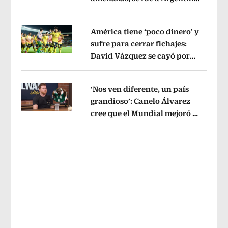
Opens in new window
sin pago de River
Opens in new wind
América tiene ‘poco dinero’ y
sufre para cerrar fichajes:
David Vázquez se cayó por
Opens in new window
tema administrativo
Opens in new w
‘Nos ven diferente, un país
grandioso’: Canelo Álvarez
cree que el Mundial mejoró la
Opens in new window
imagen de México
Opens in new win