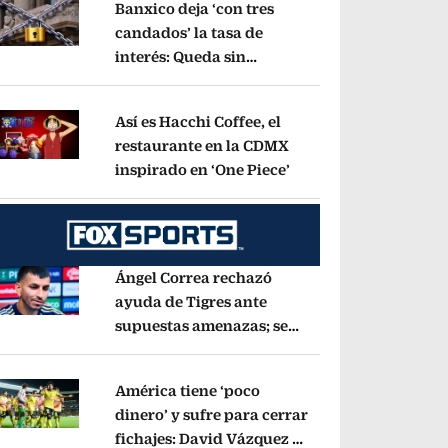
Banxico deja ‘con tres
candados’ la tasa de
interés: Queda sin
pens in new window
cambios en 6.50%
Opens in new window
Así es Hacchi Coffee, el
restaurante en la CDMX
inspirado en ‘One Piece’
Opens in new window
pens in new window
Ángel Correa rechazó
ayuda de Tigres ante
supuestas amenazas; se
pens in new window
fue a Argentina sin pago
de River
Opens in new window
América tiene ‘poco
dinero’ y sufre para cerrar
fichajes: David Vázquez se
pens in new window