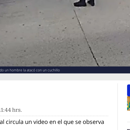
ndo un hombre la atacó con un cuchillo
1:44 hrs.
O
ial circula un video en el que se observa