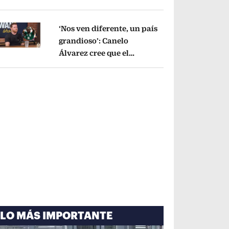
cayó por tema
administrativo
Opens in new window
‘Nos ven diferente, un país
grandioso’: Canelo
Álvarez cree que el
pens in new window
Mundial mejoró la imagen
de México
Opens in new window
LO MÁS IMPORTANTE