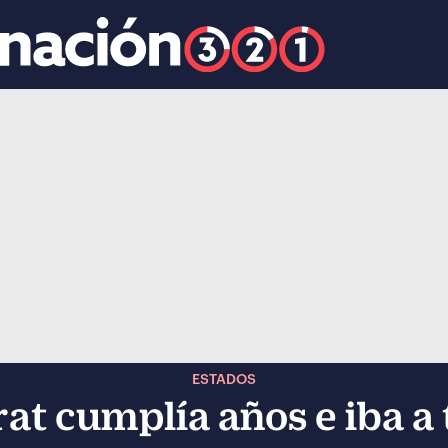
k
ocial-whatsapp
ESTADOS
t cumplía años e iba a