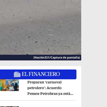
(Nación321/Captura de pantalla)
Preparan ‘carnaval
petrolero’: Acuerdo
Pemex-Petrobras ya está
pens in new window
en fase de ejecución,
anuncia canciller
Opens in new window