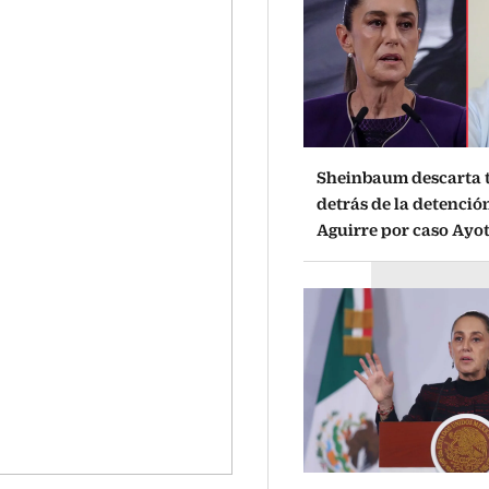
Sheinbaum descarta t
detrás de la detenció
Aguirre por caso Ayo