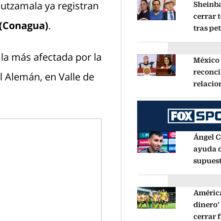
Cutzamala ya registran
Sheinb
cerrar 
 (Conagua)
.
Opens in new windo
tras pe
Salazar
decir q
 la más afectada por la
México 
reconci
l Alemán, en Valle de
Opens in new windo
relacio
diplomá
acuerdo
Chávez
Ángel C
ayuda d
Opens in new windo
supuest
fue a A
pago de
América
dinero’
Opens in new windo
cerrar 