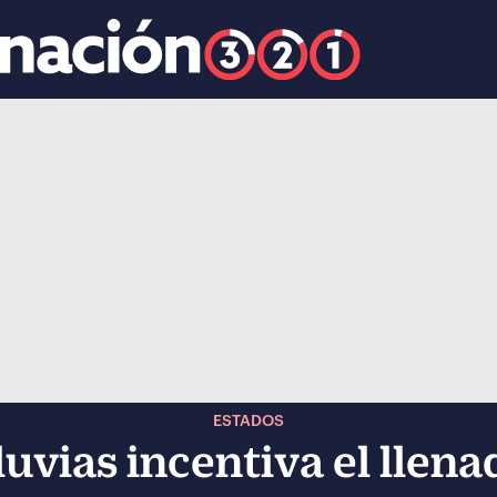
k
ocial-whatsapp
ESTADOS
uvias incentiva el llena