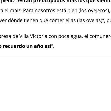
 piedra,
están preocupados más los que siem
a el maíz. Para nosotros está bien (los ovejeros)
er dónde tienen que comer ellas (las ovejas)”, pu
presa de Villa Victoria con poca agua, el comunero
o recuerdo un año así
”.