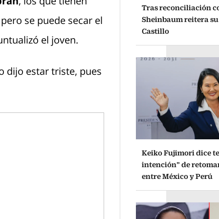
bran
, los que tienen
Tras reconciliación c
, pero se puede secar el
Sheinbaum reitera su
Castillo
ntualizó el joven.
 dijo estar triste, pues
Keiko Fujimori dice t
intención” de retomar
entre México y Perú