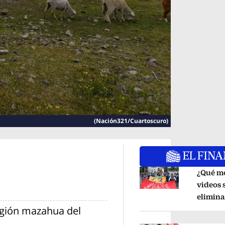
(Nación321/Cuartoscuro)
¿Qué mo
videos
Opens in new windo
elimina
región mazahua del
Ayotzin
exinteg