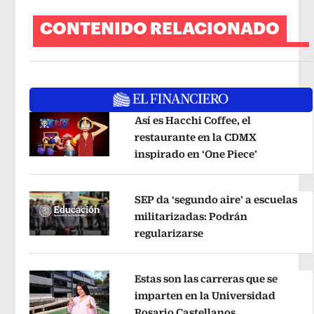
CONTENIDO RELACIONADO
Así es Hacchi Coffee, el
restaurante en la CDMX
inspirado en ‘One Piece’
Opens in 
Opens in new window
SEP da ‘segundo aire’ a escuelas
militarizadas: Podrán
regularizarse
Opens in new window
Opens in new window
Estas son las carreras que se
imparten en la Universidad
Rosario Castellanos
Opens in new 