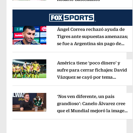
Opens in new window
Ángel Correa rechazó ayuda de
Tigres ante supuestas amenazas;
se fue a Argentina sin pago de
Opens in new window
River
Opens in new window
América tiene ‘poco dinero’ y
sufre para cerrar fichajes: David
Vázquez se cayó por tema
Opens in new window
administrativo
Opens in new wind
‘Nos ven diferente, un país
grandioso’: Canelo Álvarez cree
que el Mundial mejoró la imagen
Opens in new window
de México
Opens in new window