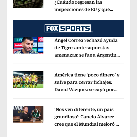
¿Cuándo regresan las
inspecciones de EU y qué
Opens in new window
municipios están incluidos?
Opens i
Ángel Correa rechazó ayuda
de Tigres ante supuestas
amenazas; se fue a Argentina
Opens in new window
sin pago de River
Opens in new wind
América tiene ‘poco dinero’ y
sufre para cerrar fichajes:
David Vázquez se cayó por
Opens in new window
tema administrativo
Opens in new w
‘Nos ven diferente, un país
grandioso’: Canelo Álvarez
cree que el Mundial mejoró la
Opens in new window
imagen de México
Opens in new win