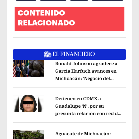
CONTENIDO
RELACIONADO
Ronald Johnson agradece a
García Harfuch avances en
Michoacán: ‘Negocio del
Opens in new window
aguacate es beneficioso’
Opens in ne
Detienen en CDMX a
Guadalupe ‘N’, por su
presunta relación con red de
Opens in new window
contrabando de
hidrocarburos
Opens in new window
Aguacate de Michoacán: