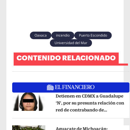
Oaxaca
incendio
Puerto Escondido
Universidad del Mar
CONTENIDO RELACIONADO
Detienen en CDMX a Guadalupe
‘N’, por su presunta relación con
red de contrabando de
Opens in new window
hidrocarburos
Opens in new wind
Aguacate de Michoacán: