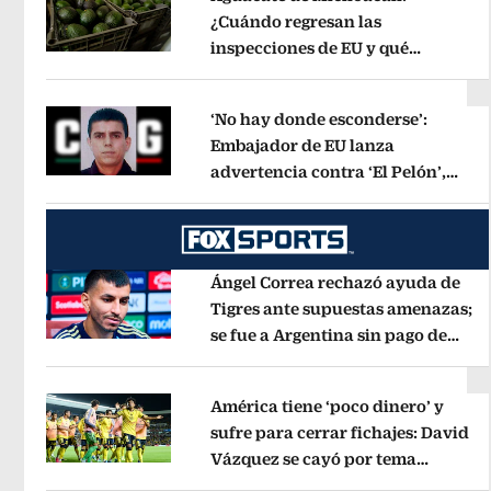
¿Cuándo regresan las
inspecciones de EU y qué
Opens in new window
municipios están incluidos?
Opens 
‘No hay donde esconderse’:
Embajador de EU lanza
advertencia contra ‘El Pelón’,
Opens in new window
hijastro del ‘Mencho’
Opens in new
Ángel Correa rechazó ayuda de
Tigres ante supuestas amenazas;
se fue a Argentina sin pago de
Opens in new window
River
Opens in new window
América tiene ‘poco dinero’ y
sufre para cerrar fichajes: David
Vázquez se cayó por tema
Opens in new window
administrativo
Opens in new wind