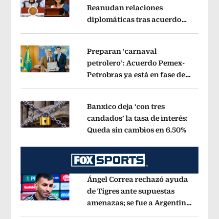
Reanudan relaciones
diplomáticas tras acuerdo
Opens in new window
por Betssy Chávez
Opens in new win
Preparan ‘carnaval
petrolero’: Acuerdo Pemex-
Petrobras ya está en fase de
Opens in new window
ejecución, anuncia canciller
Opens i
Banxico deja ‘con tres
candados’ la tasa de interés:
Queda sin cambios en 6.50%
Opens in
Opens in new window
Ángel Correa rechazó ayuda
de Tigres ante supuestas
amenazas; se fue a Argentina
Opens in new window
sin pago de River
Opens in new wind