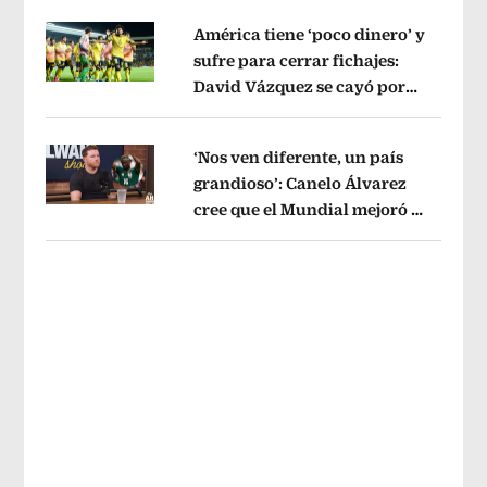
América tiene ‘poco dinero’ y
sufre para cerrar fichajes:
David Vázquez se cayó por
Opens in new window
tema administrativo
Opens in new w
‘Nos ven diferente, un país
grandioso’: Canelo Álvarez
cree que el Mundial mejoró la
Opens in new window
imagen de México
Opens in new win