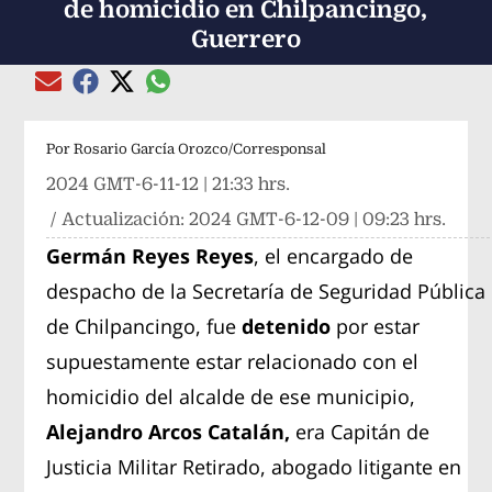
de homicidio en Chilpancingo,
Guerrero
Compartir el artículo actual mediante global
Compartir el artículo actual mediante Email
Compartir el artículo actual mediante Facebook
Compartir el artículo actual mediante Twitter
Por
Rosario García Orozco/Corresponsal
2024 GMT-6-11-12 | 21:33 hrs.
/ Actualización:
2024 GMT-6-12-09 | 09:23 hrs.
Germán Reyes Reyes
, el encargado de
despacho de la Secretaría de Seguridad Pública
de Chilpancingo, fue
detenido
por estar
supuestamente estar relacionado con el
homicidio del alcalde de ese municipio,
Alejandro Arcos Catalán,
era Capitán de
Justicia Militar Retirado, abogado litigante en