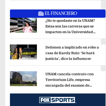
¿No te quedaste en la UNAM?
Estas son las carreras que se
imparten en la Universidad
Opens in new window
Rosario Castellanos
Opens in new 
Detienen a implicado en robo a
casa de Karely Ruiz: ‘Se hará
justicia’, dice la influencer
Opens i
Opens in new window
UNAM cancela contrato con
Territorium Life, empresa
encargada del examen de
Opens in new window
ingreso virtual
Opens in new wind