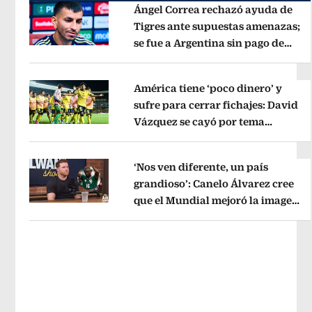
Ángel Correa rechazó ayuda de
Tigres ante supuestas amenazas;
se fue a Argentina sin pago de
Opens in new window
River
Opens in new window
América tiene ‘poco dinero’ y
sufre para cerrar fichajes: David
Vázquez se cayó por tema
Opens in new window
administrativo
Opens in new wind
‘Nos ven diferente, un país
grandioso’: Canelo Álvarez cree
que el Mundial mejoró la imagen
Opens in new window
de México
Opens in new window