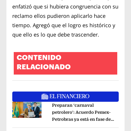
enfatizó que si hubiera congruencia con su
reclamo ellos pudieron aplicarlo hace
tiempo. Agregó que el logro es histórico y
que ello es lo que debe trascender.
CONTENIDO
RELACIONADO
Preparan ‘carnaval
petrolero’: Acuerdo Pemex-
Petrobras ya está en fase de
Opens in new window
ejecución, anuncia canciller
Opens i