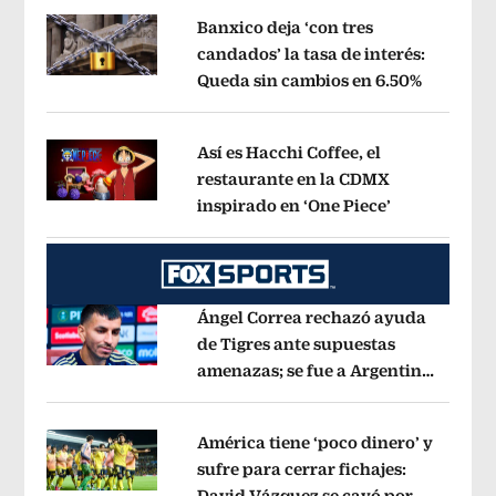
Banxico deja ‘con tres
candados’ la tasa de interés:
Queda sin cambios en 6.50%
Opens in
Opens in new window
Así es Hacchi Coffee, el
restaurante en la CDMX
inspirado en ‘One Piece’
Opens in ne
Opens in new window
Ángel Correa rechazó ayuda
de Tigres ante supuestas
amenazas; se fue a Argentina
Opens in new window
sin pago de River
Opens in new wind
América tiene ‘poco dinero’ y
sufre para cerrar fichajes:
David Vázquez se cayó por