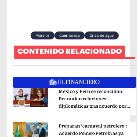
Morelos
Cuernavaca
Crisis de agua
CONTENIDO RELACIONADO
México y Perú se reconcilian:
Reanudan relaciones
diplomáticas tras acuerdo por
Opens in new window
Betssy Chávez
Opens in new windo
Preparan ‘carnaval petrolero’:
Acuerdo Pemex-Petrobras ya