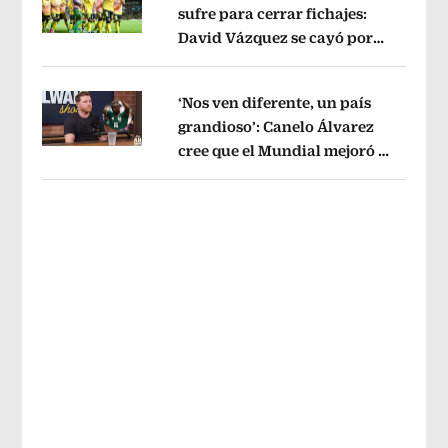
sufre para cerrar fichajes:
David Vázquez se cayó por
Opens in new window
tema administrativo
Opens in new w
‘Nos ven diferente, un país
grandioso’: Canelo Álvarez
cree que el Mundial mejoró la
Opens in new window
imagen de México
Opens in new win