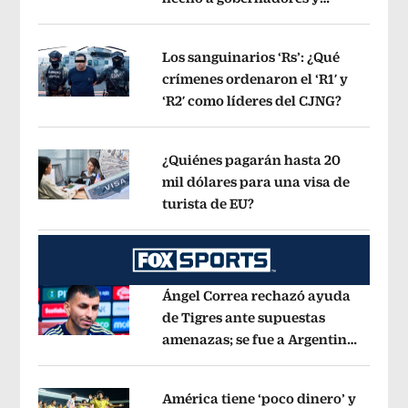
Opens in new window
jueces’, dice a sus alumnos
Opens in 
Los sanguinarios ‘Rs’: ¿Qué
crímenes ordenaron el ‘R1′ y
‘R2′ como líderes del CJNG?
Opens in
Opens in new window
¿Quiénes pagarán hasta 20
mil dólares para una visa de
turista de EU?
Opens in new window
Opens in new window
Ángel Correa rechazó ayuda
de Tigres ante supuestas
amenazas; se fue a Argentina
Opens in new window
sin pago de River
Opens in new wind
América tiene ‘poco dinero’ y