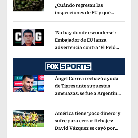
¿Cuándo regresan las
inspecciones de EU y qué
Opens in new window
municipios están incluidos?
Opens i
‘No hay donde esconderse’:
Embajador de EU lanza
advertencia contra ‘El Pelón’,
Opens in new window
hijastro del ‘Mencho’
Opens in new w
Ángel Correa rechazó ayuda
de Tigres ante supuestas
amenazas; se fue a Argentina
Opens in new window
sin pago de River
Opens in new wind
América tiene ‘poco dinero’ y
sufre para cerrar fichajes:
David Vázquez se cayó por
Opens in new window
tema administrativo
Opens in new w