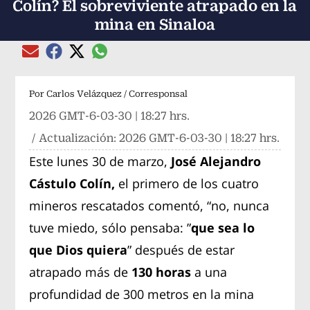
Colín? El sobreviviente atrapado en la
mina en Sinaloa
Compartir el artículo actual mediante global
Compartir el artículo actual mediante Email
Compartir el artículo actual mediante Facebook
Compartir el artículo actual mediante Twitter
Por
Carlos Velázquez / Corresponsal
2026 GMT-6-03-30 | 18:27 hrs.
/ Actualización:
2026 GMT-6-03-30 | 18:27 hrs.
Este lunes 30 de marzo,
José Alejandro
Cástulo Colín,
el primero de los cuatro
mineros rescatados comentó, “no, nunca
tuve miedo, sólo pensaba: ”
que sea lo
que Dios quiera
” después de estar
atrapado más de
130 horas
a una
profundidad de 300 metros en la mina