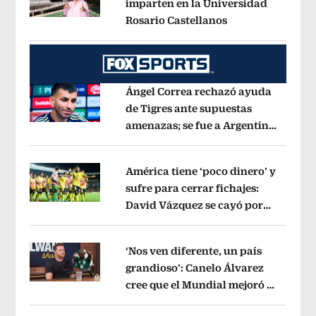
imparten en la Universidad
Rosario Castellanos
Opens in new wi
Opens in new window
Ángel Correa rechazó ayuda
de Tigres ante supuestas
amenazas; se fue a Argentina
Opens in new window
sin pago de River
Opens in new wind
América tiene ‘poco dinero’ y
sufre para cerrar fichajes:
David Vázquez se cayó por
Opens in new window
tema administrativo
Opens in new w
‘Nos ven diferente, un país
grandioso’: Canelo Álvarez
cree que el Mundial mejoró la
Opens in new window
imagen de México
Opens in new win