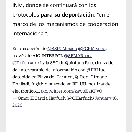
INM, donde se continuará con los
protocolos
para su deportación
, “en el
marco de los mecanismos de cooperación
internacional”.
En una acción de
@SSPCMexico
@FGRMexico
a
través de AIC-INTERPOL
@SEMAR_mx
@Defensamx1
y la SSC de Quintana Roo, derivado
del intercambio de información con
@FBI
fue
detenido en Playa del Carmen, Q. Roo, Otmane
Khalladi, fugitivo buscado en EE. UU. por fraude
electrónico,…
pic.twitter.com/zawuKaKFyO
— Omar H Garcia Harfuch (@OHarfuch)
January 16,
2026