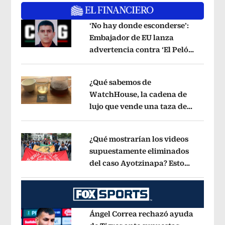
‘No hay donde esconderse’:
Embajador de EU lanza
advertencia contra ‘El Pelón’,
Opens in new window
hijastro del ‘Mencho’
Opens in new w
¿Qué sabemos de
WatchHouse, la cadena de
lujo que vende una taza de
Opens in new window
café en 560 pesos?
Opens in new win
¿Qué mostrarían los videos
supuestamente eliminados
del caso Ayotzinapa? Esto
Opens in new window
dice exintegrante del GIEI
Opens in 
Ángel Correa rechazó ayuda