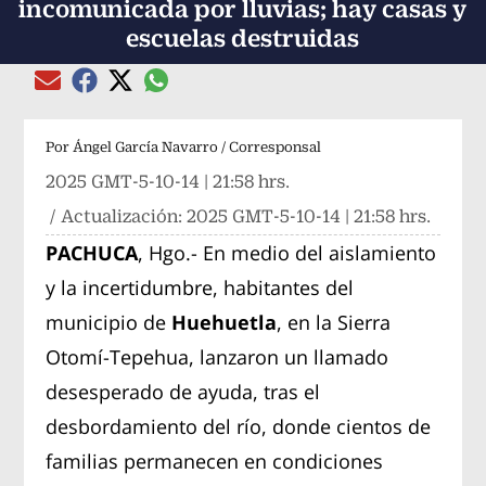
incomunicada por lluvias; hay casas y
escuelas destruidas
Compartir el artículo actual mediante global
Compartir el artículo actual mediante Email
Compartir el artículo actual mediante Facebook
Compartir el artículo actual mediante Twitter
Por
Ángel García Navarro / Corresponsal
2025 GMT-5-10-14 | 21:58 hrs.
/ Actualización:
2025 GMT-5-10-14 | 21:58 hrs.
PACHUCA
, Hgo.- En medio del aislamiento
y la incertidumbre, habitantes del
municipio de
Huehuetla
, en la Sierra
Otomí-Tepehua, lanzaron un llamado
desesperado de ayuda, tras el
desbordamiento del río, donde cientos de
familias permanecen en condiciones