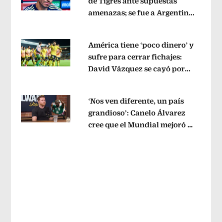
de Tigres ante supuestas
amenazas; se fue a Argentina
Opens in new window
sin pago de River
Opens in new wind
América tiene ‘poco dinero’ y
sufre para cerrar fichajes:
David Vázquez se cayó por
Opens in new window
tema administrativo
Opens in new w
‘Nos ven diferente, un país
grandioso’: Canelo Álvarez
cree que el Mundial mejoró la
Opens in new window
imagen de México
Opens in new win