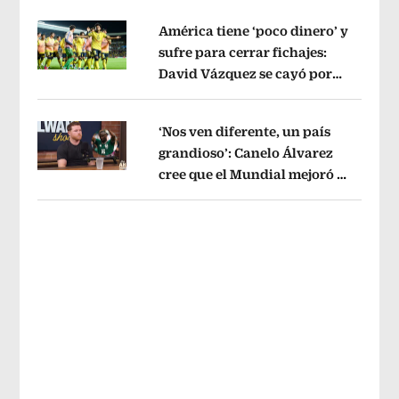
América tiene ‘poco dinero’ y
sufre para cerrar fichajes:
David Vázquez se cayó por
Opens in new window
tema administrativo
Opens in new w
‘Nos ven diferente, un país
grandioso’: Canelo Álvarez
cree que el Mundial mejoró la
Opens in new window
imagen de México
Opens in new win