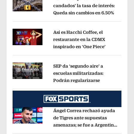
candados’ la tasa de interés:
Queda sin cambios en 6.50%
Opens in
Opens in new window
Así es Hacchi Coffee, el
restaurante en la CDMX
inspirado en ‘One Piece’
Opens in ne
Opens in new window
SEP da ‘segundo aire’ a
escuelas militarizadas:
Podrán regularizarse
Opens in new 
Opens in new window
Ángel Correa rechazó ayuda
de Tigres ante supuestas
amenazas; se fue a Argentina
Opens in new window
sin pago de River
Opens in new wind